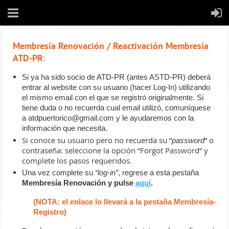
Membresía Renovación / Reactivación Membresía
ATD-PR
:
Si ya ha sido socio de ATD-PR (antes ASTD-PR) deberá
entrar al website con su usuario (hacer Log-In) utilizando
el mismo email con el que se registró originalmente. Si
tiene duda o no recuerda cual email utilizó, comuníquese
a atdpuertorico@gmail.com
y le ayudaremos con la
información que necesita.
Si conoce su usuario pero no recuerda su “
” o
password
contraseña: seleccione la opción “Forgot Password” y
complete los pasos requeridos.
Una vez complete su
“log-in”
, regrese a esta pestaña
Membresía Renovación y pulse
aquí
.
(NOTA: el enlace lo llevar
á
a la pestaña Membresía-
Registro)